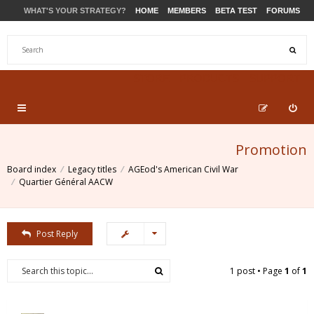
WHAT'S YOUR STRATEGY?
HOME
MEMBERS
BETA TEST
FORUMS
STORE
PRODUCTS
SUPPORT
Promotion
Board index
Legacy titles
AGEod's American Civil War
Quartier Général AACW
Post Reply
1 post • Page
1
of
1