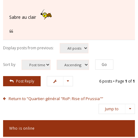
Sabre au clair
Display posts from previous:
Sort by
Post Reply
6 posts • Page
1
of
1
Return to “Quartier-général "RoP: Rise of Prussia"”
Jump to
Who is online