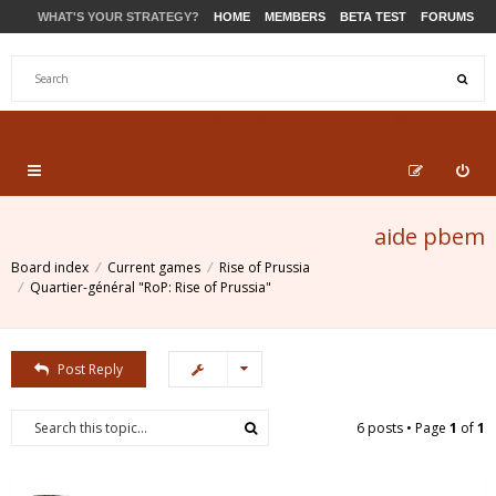
WHAT'S YOUR STRATEGY?
HOME
MEMBERS
BETA TEST
FORUMS
STORE
PRODUCTS
SUPPORT
aide pbem
Board index
Current games
Rise of Prussia
Quartier-général "RoP: Rise of Prussia"
Post Reply
6 posts • Page
1
of
1