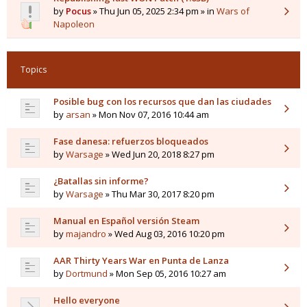
by
Pocus
» Thu Jun 05, 2025 2:34 pm » in
Wars of
Napoleon
Topics
Posible bug con los recursos que dan las ciudades
by
arsan
» Mon Nov 07, 2016 10:44 am
Fase danesa: refuerzos bloqueados
by
Warsage
» Wed Jun 20, 2018 8:27 pm
¿Batallas sin informe?
by
Warsage
» Thu Mar 30, 2017 8:20 pm
Manual en Español versión Steam
by
majandro
» Wed Aug 03, 2016 10:20 pm
AAR Thirty Years War en Punta de Lanza
by
Dortmund
» Mon Sep 05, 2016 10:27 am
Hello everyone